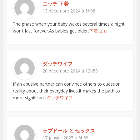
エッチ 下着
13 décembre 2024 à 5h08
The phase when your baby wakes several times a night
won’t last forever.As babies get older,
下着 エロ
ダッチワイフ
20 décembre 2024 à 12h58
If an abusive partner can convince others to question
reality about their everyday lives,it makes the path to
more significant,
ダッチワイフ
ラブドール と セックス
17 janvier 2025 à 5h59