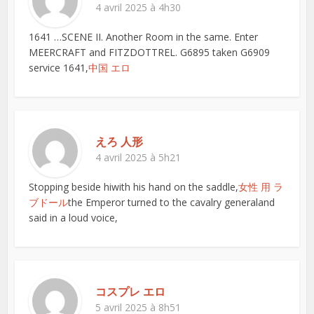
4 avril 2025 à 4h30
1641 …SCENE II. Another Room in the same. Enter
MEERCRAFT and FITZDOTTREL. G6895 taken G6909
service 1641,
中国 エロ
えろ 人形
4 avril 2025 à 5h21
Stopping beside hiwith his hand on the saddle,
女性 用 ラ
ブドール
the Emperor turned to the cavalry generaland
said in a loud voice,
コスプレ エロ
5 avril 2025 à 8h51