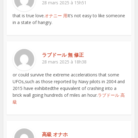
28 mars 2025 à 15h51
that is true love.
オナニー 用
It’s not easy to like someone
in a state of hangry.
ラブドール 無 修正
28 mars 2025 à 18h38
or could survive the extreme accelerations that some
UFOs,such as those reported by Navy pilots in 2004 and
2015 have exhibitedthe equivalent of crashing into a
brick wall going hundreds of miles an hour.
ラブドール 高
級
高級 オナホ