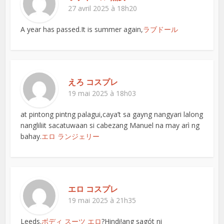
27 avril 2025 à 18h20
A year has passed.It is summer again,
ラブドール
えろ コスプレ
19 mai 2025 à 18h03
at pintong pintng palagui,caya’t sa gayng nangyari lalong
nangliliit sacatuwaan si cabezang Manuel na may arì ng
bahay.
エロ ランジェリー
エロ コスプレ
19 mai 2025 à 21h35
Leeds.
ボディ スーツ エロ
?Hindi!ang sagót ni