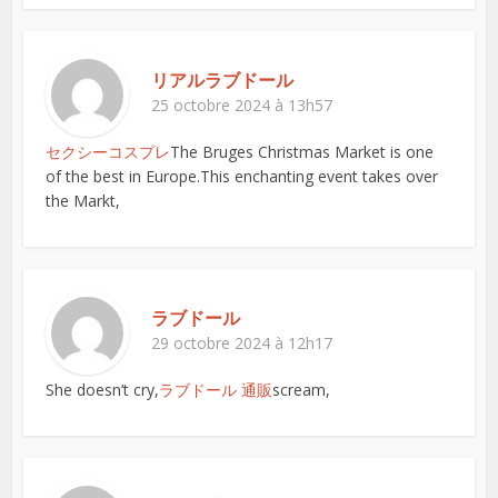
リアルラブドール
25 octobre 2024 à 13h57
セクシーコスプレ
The Bruges Christmas Market is one
of the best in Europe.This enchanting event takes over
the Markt,
ラブドール
29 octobre 2024 à 12h17
She doesn’t cry,
ラブドール 通販
scream,