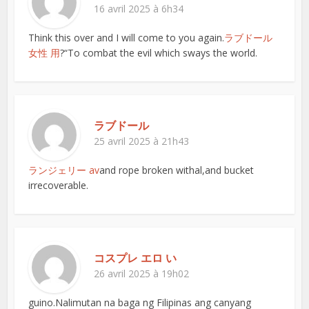
16 avril 2025 à 6h34
Think this over and I will come to you again.
ラブドール
女性 用
?“To combat the evil which sways the world.
ラブドール
25 avril 2025 à 21h43
ランジェリー av
and rope broken withal,and bucket
irrecoverable.
コスプレ エロ い
26 avril 2025 à 19h02
guino.Nalimutan na baga ng Filipinas ang canyang