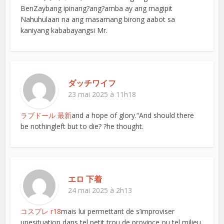
BenZaybang ipinang?ang?amba ay ang magipit
Nahuhulaan na ang masamang birong aabot sa
kaniyang kababayangsi Mr.
ダッチワイフ
23 mai 2025 à 11h18
ラブドール 最新
and a hope of glory.“And should there
be nothingleft but to die? ?he thought.
エロ 下着
24 mai 2025 à 2h13
コスプレ r18
mais lui permettant de s’improviser
unesituation dans tel petit trou de province ou tel milieu