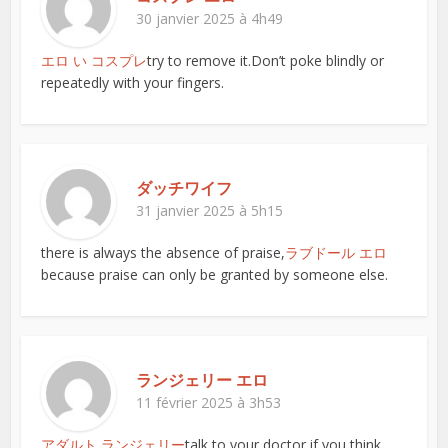
30 janvier 2025 à 4h49
エロ い コスプレ
try to remove it.Don’t poke blindly or
repeatedly with your fingers.
ダッチワイフ
31 janvier 2025 à 5h15
there is always the absence of praise,
ラブドール エロ
because praise can only be granted by someone else.
ランジェリー エロ
11 février 2025 à 3h53
アダルト ランジェリー
talk to your doctor if you think