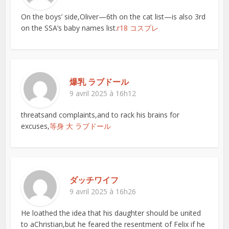
On the boys’ side,Oliver—6th on the cat list—is also 3rd
on the SSA’s baby names list.
r18 コスプレ
爆乳 ラブドール
9 avril 2025 à 16h12
threatsand complaints,and to rack his brains for
excuses,
等身 大 ラブドール
ダッチワイフ
9 avril 2025 à 16h26
He loathed the idea that his daughter should be united
to aChristian,but he feared the resentment of Felix if he