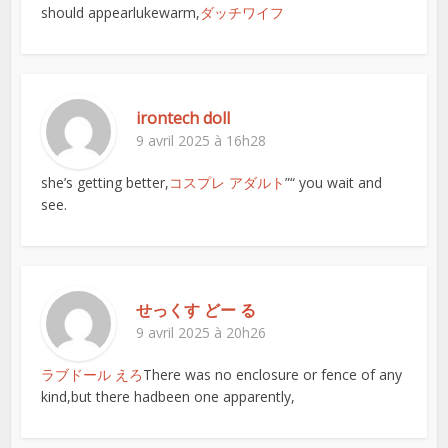
should appearlukewarm,
ダッチワイフ
irontech doll
9 avril 2025 à 16h28
she’s getting better,
コスプレ アダルト
”“ you wait and
see.
せっくす どー る
9 avril 2025 à 20h26
ラブドール えろ
There was no enclosure or fence of any
kind,but there hadbeen one apparently,