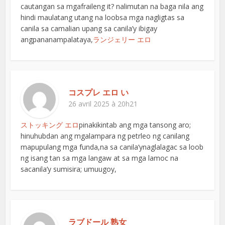
cautangan sa mgafraileng it? nalimutan na baga nila ang
hindi maulatang utang na loobsa mga nagligtas sa
canila sa camalian upang sa canila’y ibigay
angpananampalataya,
ランジェリー エロ
コスプレ エロ い
26 avril 2025 à 20h21
ストッキング エロ
pinakikintab ang mga tansong aro;
hinuhubdan ang mgalampara ng petrleo ng canilang
mapupulang mga funda,na sa canila’ynaglalagac sa loob
ng isang tan sa mga langaw at sa mga lamoc na
sacanila’y sumisira; umuugoy,
ラブドール 熟女