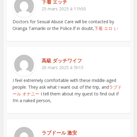
下着 エッチ
25 mars 2025 à 11h50
Doctors for Sexual Abuse Care will be contacted by
Oranga Tamariki or the Police.If in doubt,
下着 エロ い
高級 ダッチワイフ
26 mars 2025 à 5h15
I feel extremely comfortable with these middle-aged
people. They ask what I want out of the trip, and
ラブド
ール オナニー
I tell them about my quest to find out if
I’m a naked person,
ラブドール 激安