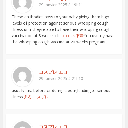
29 janvier 2025 à 19h11
These antibodies pass to your baby giving them high
levels of protection against serious whooping cough
illness until they’re able to have their whooping cough
vaccination at 8 weeks old.
エロ い 下着
You usually have
the whooping cough vaccine at 20 weeks pregnant,
コスプレ エロ
29 janvier 2025 à 21h10
usually just before or during labour,leading to serious
illness.
えろ コスプレ
コスプレ エロ